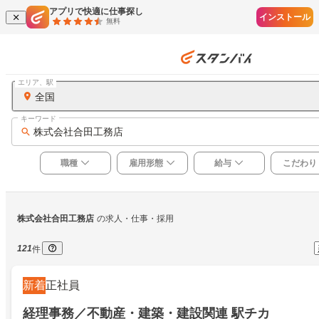
アプリで快適に仕事探し
インストール
無料
エリア、駅
全国
キーワード
株式会社合田工務店
職種
雇用形態
給与
こだわり
株式会社合田工務店
の求人・仕事・採用
121
件
新着
正社員
経理事務／不動産・建築・建設関連 駅チカ