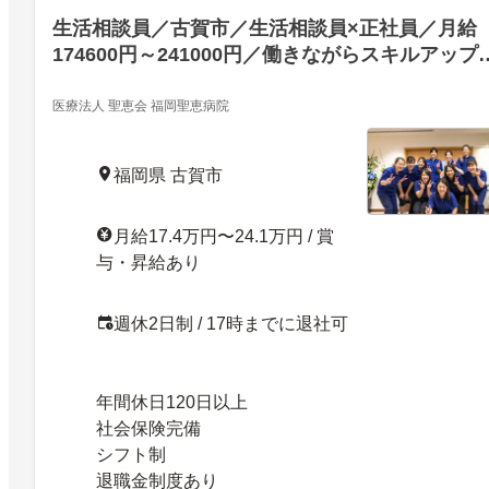
生活相談員／古賀市／生活相談員×正社員／月給
174600円～241000円／働きながらスキルアップ
「人の役に立ちたい」そんな方をお待ちしており
ます／古賀市／25650022
医療法人 聖恵会 福岡聖恵病院
福岡県 古賀市
月給17.4万円〜24.1万円 / 賞
与・昇給あり
週休2日制 / 17時までに退社可
年間休日120日以上
社会保険完備
シフト制
退職金制度あり