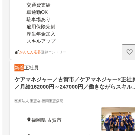
交通費支給
車通勤OK
駐車場あり
雇用保険完備
厚生年金加入
スキルアップ
登録エントリー
かんたん応募
新着
正社員
ケアマネジャー／古賀市／ケアマネジャー×正社
／月給162000円～247000円／働きながらスキル
ップ！「人の役に立ちたい」そんな方をお待ちし
ております／古賀市／25650508
医療法人 聖恵会 福岡聖恵病院
福岡県 古賀市