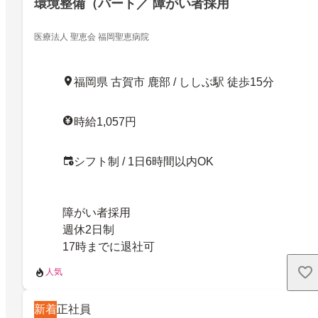
環境整備（パート／ 障がい者採用
医療法人 聖恵会 福岡聖恵病院
福岡県 古賀市 鹿部 / ししぶ駅 徒歩15分
時給1,057円
シフト制 / 1日6時間以内OK
障がい者採用
週休2日制
17時までに退社可
人気
新着
正社員