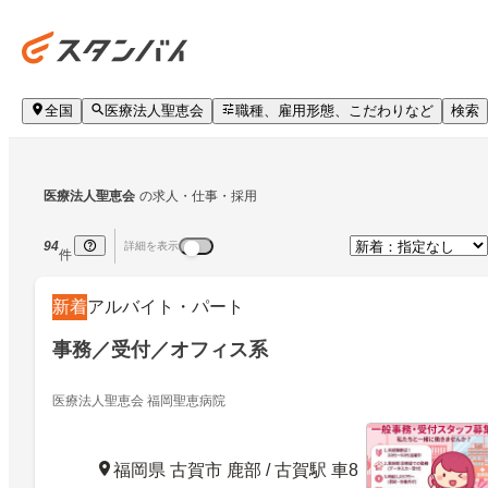
全国
医療法人聖恵会
職種、雇用形態、こだわりなど
検索
医療法人聖恵会
の求人・仕事・採用
94
詳細を表示
件
新着
アルバイト・パート
事務／受付／オフィス系
医療法人聖恵会 福岡聖恵病院
福岡県 古賀市 鹿部 / 古賀駅 車8