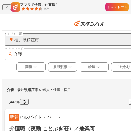
アプリで快適に仕事探し
インストール
無料
エリア、駅
福井県鯖江市
キーワード
介護
職種
雇用形態
給与
こだわり
介護
 - 福井県鯖江市
の求人・仕事・採用
1,447
件
新着
アルバイト・パート
介護職（夜勤 ことぶき荘）／兼業可