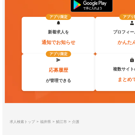
アプリ限定
アプリ
新着求人を
プロフィー
通知でお知らせ
かんた
アプリ限定
複数サイト
応募履歴
まとめ
が管理できる
求人検索トップ
福井県
鯖江市
介護