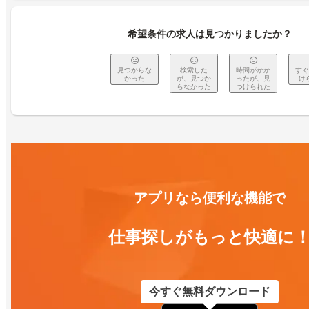
希望条件の求人は見つかりましたか？
見つからな
検索した
時間がかか
すぐ
かった
が、見つか
ったが、見
け
らなかった
つけられた
アプリなら便利な機能で
仕事探しがもっと快適に
今すぐ無料ダウンロード