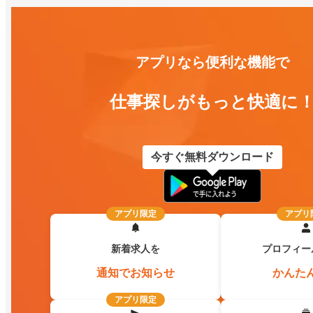
アプリなら便利な機能で
仕事探しがもっと快適に
今すぐ無料ダウンロード
アプリ限定
アプリ
新着求人を
プロフィー
通知でお知らせ
かんた
アプリ限定