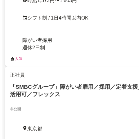
時給1,573円〜1,603円
シフト制 / 1日4時間以内OK
障がい者採用
週休2日制
人気
正社員
「SMBCグループ」障がい者雇用／採用／定着支援
活用可／フレックス
非公開
東京都