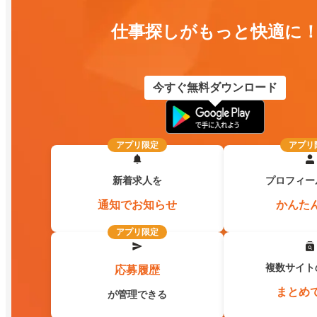
仕事探しがもっと快適に
今すぐ無料ダウンロード
アプリ限定
アプリ
新着求人を
プロフィー
通知でお知らせ
かんた
アプリ限定
複数サイト
応募履歴
まとめ
が管理できる