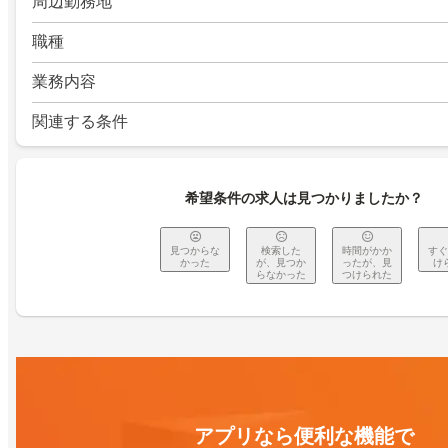
周辺勤務地
職種
業務内容
関連する条件
希望条件の求人は見つかりましたか？
見つからな
検索した
時間がかか
すぐ
かった
が、見つか
ったが、見
け
らなかった
つけられた
アプリなら便利な機能で