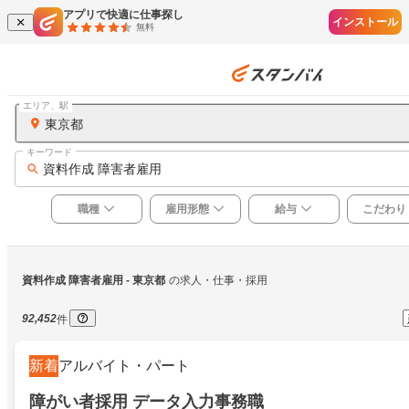
アプリで快適に仕事探し
インストール
無料
エリア、駅
東京都
キーワード
資料作成 障害者雇用
職種
雇用形態
給与
こだわり
資料作成 障害者雇用
 - 東京都
の求人・仕事・採用
92,452
件
新着
アルバイト・パート
障がい者採用 データ入力事務職