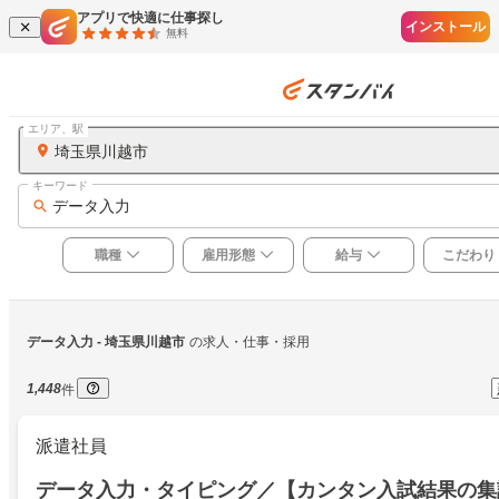
アプリで快適に仕事探し
インストール
無料
エリア、駅
埼玉県川越市
キーワード
データ入力
職種
雇用形態
給与
こだわり
データ入力
 - 埼玉県川越市
の求人・仕事・採用
1,448
件
派遣社員
データ入力・タイピング／【カンタン入試結果の集