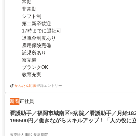
常勤
非常勤
シフト制
第二新卒歓迎
17時までに退社可
退職金制度あり
雇用保険完備
託児所あり
寮完備
ブランクOK
教育充実
登録エントリー
かんたん応募
新着
正社員
看護助手／福岡市城南区×病院／看護助手／月給183
196500円／働きながらスキルアップ！「人の役に
な方をお待ちしております／福岡市城南区／256605
医療法人 順和 長尾病院