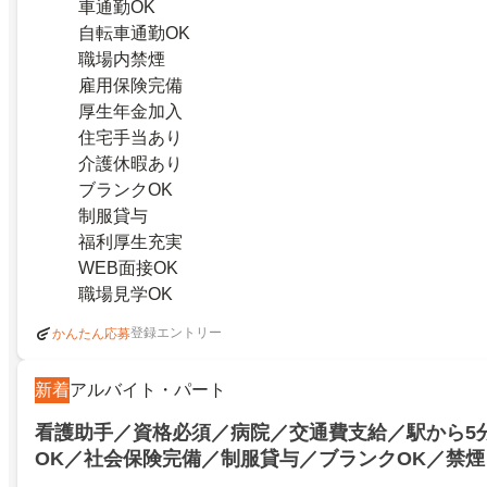
車通勤OK
自転車通勤OK
職場内禁煙
雇用保険完備
厚生年金加入
住宅手当あり
介護休暇あり
ブランクOK
制服貸与
福利厚生充実
WEB面接OK
職場見学OK
登録エントリー
かんたん応募
新着
アルバイト・パート
看護助手／資格必須／病院／交通費支給／駅から5
OK／社会保険完備／制服貸与／ブランクOK／禁
イト・パート