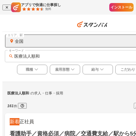
アプリで快適に仕事探し
インストール
無料
エリア、駅
全国
キーワード
医療法人順和
職種
雇用形態
給与
こだわり
医療法人順和
の求人・仕事・採用
161
件
新着
正社員
看護助手／資格必須／病院／交通費支給／駅から5