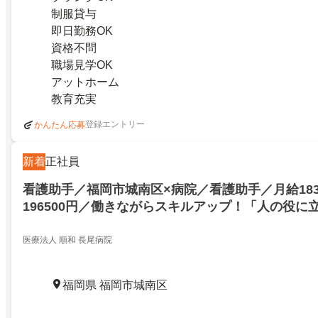
制服貸与
即日勤務OK
資格不問
職場見学OK
アットホーム
教育充実
登録エントリー
かんたん応募
新着
正社員
看護助手／福岡市城南区×病院／看護助手／月給183
196500円／働きながらスキルアップ！「人の役に
な方をお待ちしております／福岡市城南区／256605
医療法人 順和 長尾病院
福岡県 福岡市城南区