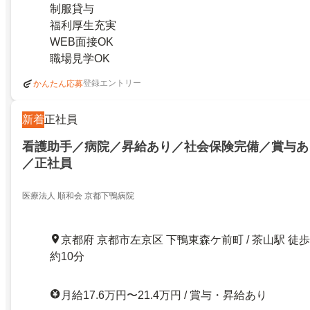
制服貸与
福利厚生充実
WEB面接OK
職場見学OK
登録エントリー
かんたん応募
新着
正社員
看護助手／病院／昇給あり／社会保険完備／賞与あ
／正社員
医療法人 順和会 京都下鴨病院
京都府 京都市左京区 下鴨東森ケ前町 / 茶山駅 徒歩
約10分
月給17.6万円〜21.4万円 / 賞与・昇給あり