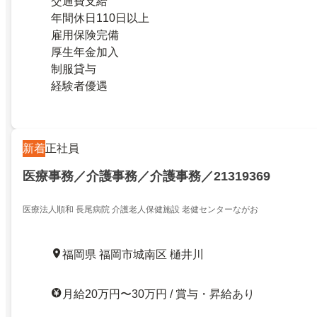
交通費支給
年間休日110日以上
雇用保険完備
厚生年金加入
制服貸与
経験者優遇
新着
正社員
医療事務／介護事務／介護事務／21319369
医療法人順和 長尾病院 介護老人保健施設 老健センターながお
福岡県 福岡市城南区 樋井川
月給20万円〜30万円 / 賞与・昇給あり