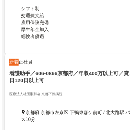
シフト制
交通費支給
雇用保険完備
厚生年金加入
経験者優遇
新着
正社員
看護助手／606-0866京都府／年収400万以上可／
日120日以上可
医療法人社団順和会 京都下鴨病院
京都府 京都市左京区 下鴨東森ケ前町 / 北大路駅 バ
ス10分