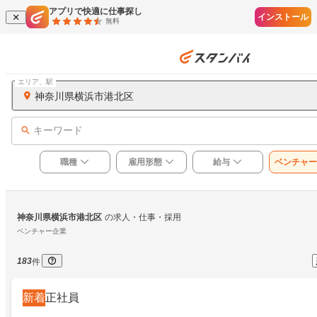
アプリで快適に仕事探し
インストール
無料
エリア、駅
神奈川県横浜市港北区
キーワード
職種
雇用形態
給与
ベンチャー
神奈川県横浜市港北区
の求人・仕事・採用
ベンチャー企業
183
件
新着
正社員