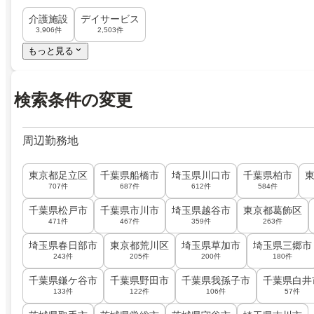
介護施設
デイサービス
3,906件
2,503件
もっと見る
検索条件の変更
周辺勤務地
東京都足立区
千葉県船橋市
埼玉県川口市
千葉県柏市
707件
687件
612件
584件
千葉県松戸市
千葉県市川市
埼玉県越谷市
東京都葛飾区
471件
467件
359件
263件
埼玉県春日部市
東京都荒川区
埼玉県草加市
埼玉県三郷市
243件
205件
200件
180件
千葉県鎌ケ谷市
千葉県野田市
千葉県我孫子市
千葉県白井
133件
122件
106件
57件