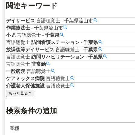
関連キーワード
デイサービス
言語聴覚士
-
千葉県流山市
作業療法士
-
千葉県流山市
小児
言語聴覚士
-
千葉県
言語聴覚士
訪問看護ステーション
-
千葉県
放課後等デイサービス
言語聴覚士
-
千葉県
言語聴覚士
訪問リハビリテーション
-
千葉県
言語聴覚士
非常勤
一般病院
言語聴覚士
ケアミックス病院
言語聴覚士
介護老人保健施設
言語聴覚士
もっと見る
検索条件の追加
業種