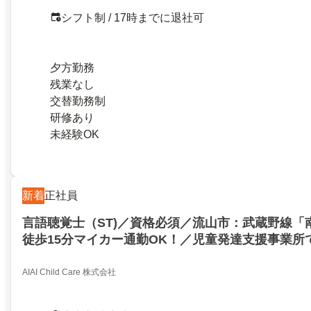
シフト制 / 17時までに退社可
夕方勤務
残業なし
交替勤務制
研修あり
未経験OK
新着
正社員
言語聴覚士（ST)／資格必須／流山市：武蔵野線「
徒歩15分マイカー通勤OK！／児童発達支援事業所
集！個別＆小集団療育／三育圏の強み子ども一人ひ
る環境です
AIAI Child Care 株式会社