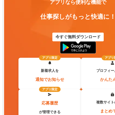
アプリなら便利な機能で
仕事探しがもっと快適に
今すぐ無料ダウンロード
アプリ限定
アプリ
新着求人を
プロフィー
通知でお知らせ
かんた
アプリ限定
複数サイト
応募履歴
まとめ
が管理できる