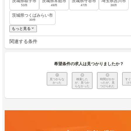
茨城県取手市
茨城県常総市
茨城県守谷市
埼玉県吉川市
53件
49件
47件
36件
茨城県つくばみらい市
30件
もっと見る
関連する条件
希望条件の求人は見つかりましたか？
見つからな
検索した
時間がかか
すぐ
かった
が、見つか
ったが、見
け
らなかった
つけられた