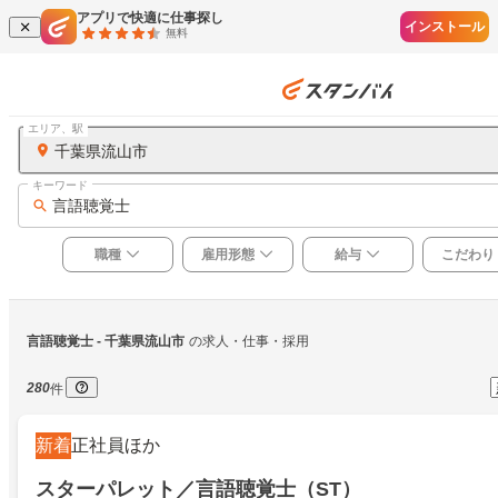
アプリで快適に仕事探し
インストール
無料
エリア、駅
千葉県流山市
キーワード
言語聴覚士
職種
雇用形態
給与
こだわり
言語聴覚士
 - 千葉県流山市
の求人・仕事・採用
280
件
新着
正社員ほか
スターパレット／言語聴覚士（ST）