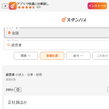
アプリで快適に仕事探し
インストール
無料
エリア、駅
全国
キーワード
経営者
職種
派遣社員
給与
こだわり
経営者
の求人・仕事・採用
派遣社員
290
件
正社員ほか