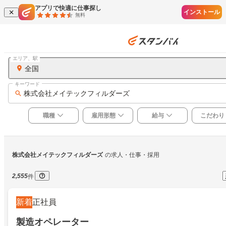
アプリで快適に仕事探し
インストール
無料
エリア、駅
全国
キーワード
株式会社メイテックフィルダーズ
職種
雇用形態
給与
こだわり
株式会社メイテックフィルダーズ
の求人・仕事・採用
2,555
件
新着
正社員
製造オペレーター