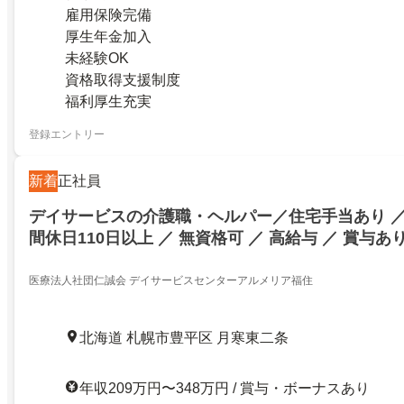
雇用保険完備
厚生年金加入
未経験OK
資格取得支援制度
福利厚生充実
登録エントリー
新着
正社員
デイサービスの介護職・ヘルパー／住宅手当あり ／ 
間休日110日以上 ／ 無資格可 ／ 高給与 ／ 賞与あ
医療法人社団仁誠会 デイサービスセンターアルメリア福住
北海道 札幌市豊平区 月寒東二条
年収209万円〜348万円 / 賞与・ボーナスあり