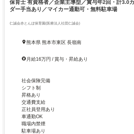
保育士 有資格者／企業主導型／賞与年2回・計3.0
ダー手当あり／マイカー通勤可・無料駐車場
仁誠会赤とんぼ保育園(医療法人社団仁誠会)
熊本県 熊本市東区 長嶺南
月給16万円 / 賞与・昇給あり
社会保険完備
シフト制
昇格あり
交通費支給
正社員登用あり
車通勤OK
職場内禁煙
駐車場あり