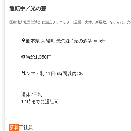
運転手／光の森
医療法人社団仁誠会 仁誠会クリニック （黒髪、大津、新屋敷、ながみね、光
熊本県 菊陽町 光の森 / 光の森駅 車5分
時給1,050円
シフト制 / 1日6時間以内OK
週休2日制
17時までに退社可
新着
正社員