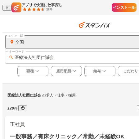
アプリで快適に仕事探し
インストール
無料
エリア、駅
全国
キーワード
医療法人社団仁誠会
職種
雇用形態
給与
こだわり
医療法人社団仁誠会
の求人・仕事・採用
128
件
正社員
一般事務／有床クリニック／常勤／未経験OK