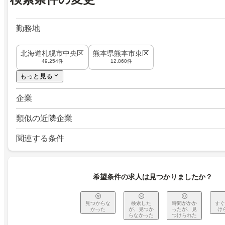
勤務地
北海道札幌市中央区
熊本県熊本市東区
49,254件
12,860件
もっと見る
企業
類似の近隣企業
関連する条件
希望条件の求人は見つかりましたか？
見つからな
検索した
時間がかか
すぐ
かった
が、見つか
ったが、見
け
らなかった
つけられた