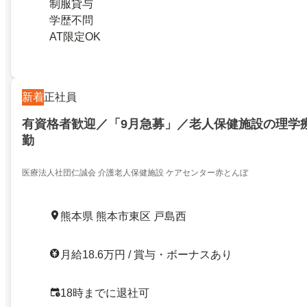
制服貸与
学歴不問
AT限定OK
新着
正社員
有資格者歓迎／「9月急募」／老人保健施設の理学療
勤
医療法人社団仁誠会 介護老人保健施設 ケアセンター赤とんぼ
熊本県 熊本市東区 戸島西
月給18.6万円 / 賞与・ボーナスあり
18時までに退社可