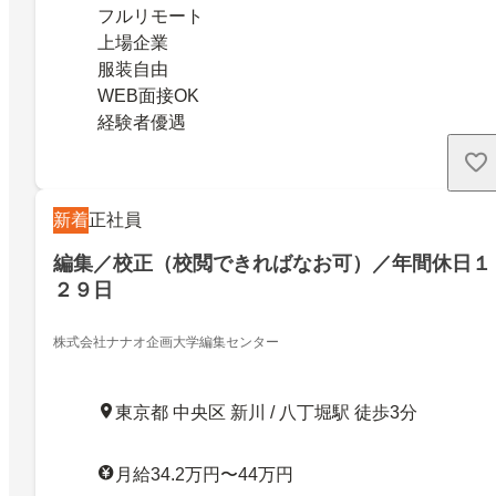
フルリモート
上場企業
服装自由
WEB面接OK
経験者優遇
新着
正社員
編集／校正（校閲できればなお可）／年間休日１
２９日
株式会社ナナオ企画大学編集センター
東京都 中央区 新川 / 八丁堀駅 徒歩3分
月給34.2万円〜44万円