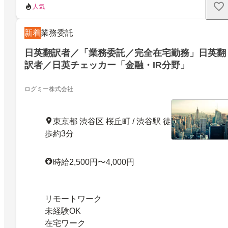
人気
新着
業務委託
日英翻訳者／「業務委託／完全在宅勤務」日英翻
訳者／日英チェッカー「金融・IR分野」
ログミー株式会社
東京都 渋谷区 桜丘町 / 渋谷駅 徒
歩約3分
時給2,500円〜4,000円
リモートワーク
未経験OK
在宅ワーク