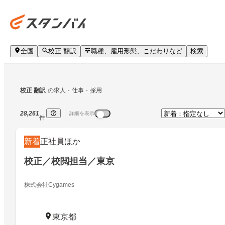
全国
校正 翻訳
職種、雇用形態、こだわりなど
検索
校正 翻訳
の求人・仕事・採用
28,261
詳細を表示
件
新着
正社員ほか
校正／校閲担当／東京
株式会社Cygames
東京都