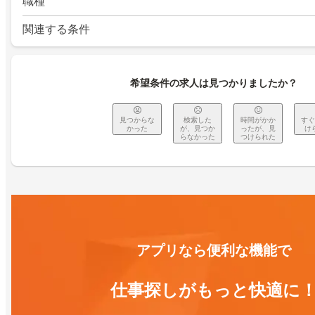
職種
関連する条件
希望条件の求人は見つかりましたか？
見つからな
検索した
時間がかか
すぐ
かった
が、見つか
ったが、見
け
らなかった
つけられた
アプリなら便利な機能で
仕事探しがもっと快適に