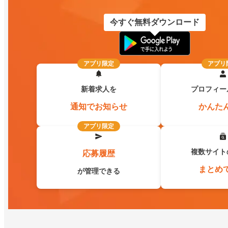
今すぐ無料ダウンロード
アプリ限定
アプリ
新着求人を
プロフィー
通知でお知らせ
かんた
アプリ限定
複数サイト
応募履歴
まとめ
が管理できる