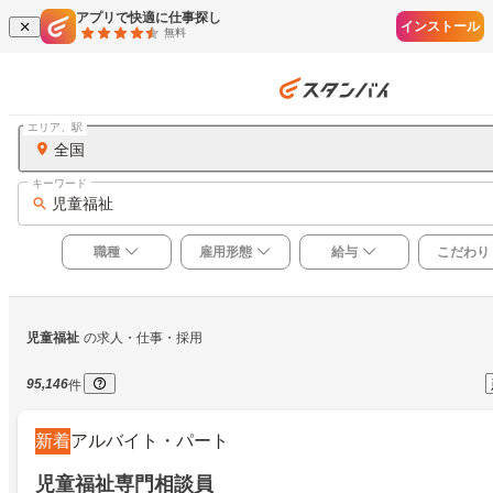
アプリで快適に仕事探し
インストール
無料
エリア、駅
全国
キーワード
児童福祉
職種
雇用形態
給与
こだわり
児童福祉
の求人・仕事・採用
95,146
件
新着
アルバイト・パート
児童福祉専門相談員