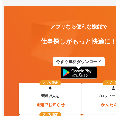
アプリなら便利な機能で
仕事探しがもっと快適に
今すぐ無料ダウンロード
アプリ限定
アプリ
新着求人を
プロフィー
通知でお知らせ
かんた
アプリ限定