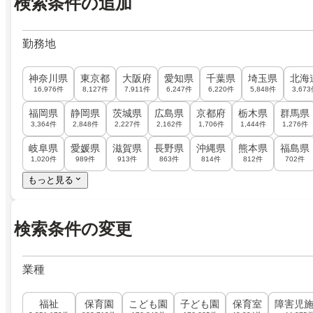
検索条件の追加
勤務地
神奈川県
東京都
大阪府
愛知県
千葉県
埼玉県
北海
16,976件
8,127件
7,911件
6,247件
6,220件
5,848件
3,67
福岡県
静岡県
茨城県
広島県
京都府
栃木県
群馬県
3,364件
2,848件
2,227件
2,162件
1,706件
1,444件
1,276件
岐阜県
愛媛県
滋賀県
長野県
沖縄県
熊本県
福島県
1,020件
989件
913件
863件
814件
812件
702件
もっと見る
検索条件の変更
業種
福祉
保育園
こども園
子ども園
保育室
障害児