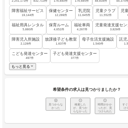
2,251,173件
832,713件
176,840件
176,685件
48,834件
44,375
障害福祉サービス
保健センター
乳児院
児童クラブ
児
19,144件
12,289件
11,645件
11,552件
福祉用具レンタル
保育ルーム
福祉車両
児童発達支援セン
5,880件
4,652件
4,267件
3,829件
障害児入所施設
放課後子ども教室
母子生活支援施設
託児
2,128件
1,637件
1,540件
1,
こども発達センター
子ども発達支援センター
497件
377件
もっと見る
希望条件の求人は見つかりましたか？
見つからな
検索した
時間がかか
すぐ
かった
が、見つか
ったが、見
け
らなかった
つけられた