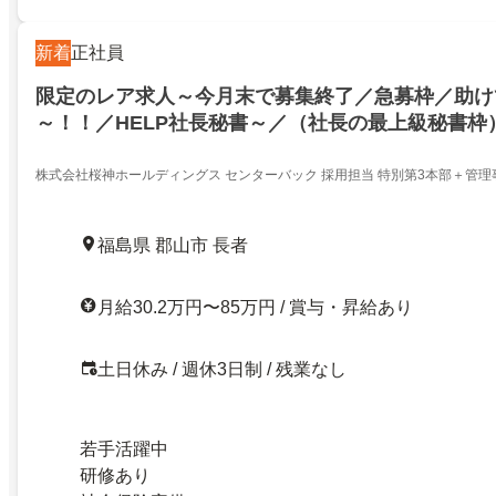
新着
正社員
限定のレア求人～今月末で募集終了／急募枠／助け
～！！／HELP社長秘書～／（社長の最上級秘書枠
30代で目指せ１０００万円稼ぐ！社長秘書でぜひ
×OSNA業務
株式会社桜神ホールディングス センターバック 採用担当 特別第3本部＋管理
福島県 郡山市 長者
月給30.2万円〜85万円 / 賞与・昇給あり
土日休み / 週休3日制 / 残業なし
若手活躍中
研修あり