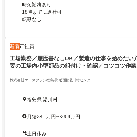
時短勤務あり
18時までに退社可
転勤なし
新着
正社員
工場勤務／履歴書なしOK／製造の仕事を始めたい
要の工場内小型部品の組付け・確認／コツコツ作業
始めたい方へ／履歴書不要の工場内小型部品の組付
コツ作業／27459242
株式会社エースプラン福島県河沼郡湯川村センター
福島県 湯川村
月給28.1万円〜29.4万円
土日休み