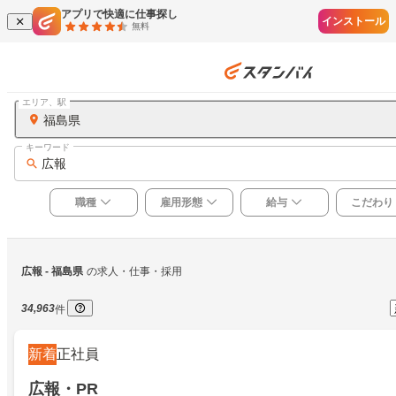
アプリで快適に仕事探し
インストール
無料
エリア、駅
福島県
キーワード
広報
職種
雇用形態
給与
こだわり
広報
 - 福島県
の求人・仕事・採用
34,963
件
新着
正社員
広報・PR