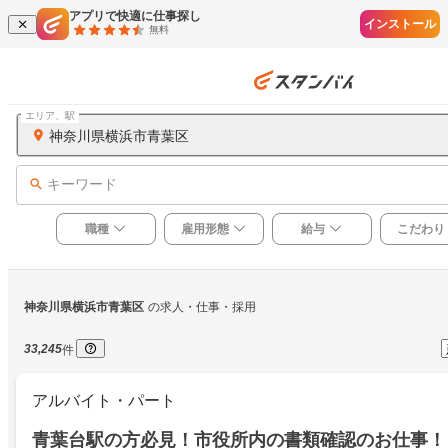
アプリで快適に仕事探し
インストール
無料
エリア、駅
神奈川県横浜市青葉区
キーワード
職種
雇用形態
給与
こだわり
神奈川県横浜市青葉区
の求人・仕事・採用
33,245
件
アルバイト・パート
青葉台駅の方必見！市役所内の書類確認のお仕事！