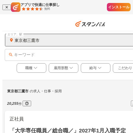
アプリで快適に仕事探し
インストール
無料
エリア、駅
東京都三鷹市
キーワード
職種
雇用形態
給与
こだわり
東京都三鷹市
の求人・仕事・採用
20,255
件
正社員
「大学専任職員／総合職／」2027年1月入職予定