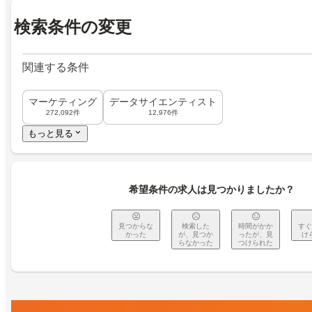
検索条件の変更
関連する条件
マーケティング
データサイエンティスト
272,092件
12,976件
もっと見る
希望条件の求人は見つかりましたか？
見つからな
検索した
時間がかか
すぐ
かった
が、見つか
ったが、見
け
らなかった
つけられた