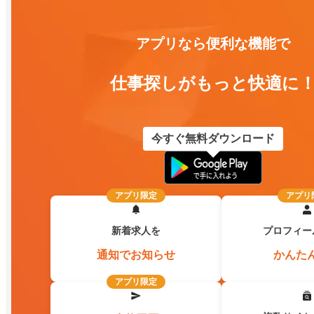
アプリなら便利な機能で
仕事探しがもっと快適に
今すぐ無料ダウンロード
アプリ限定
アプリ
新着求人を
プロフィー
通知でお知らせ
かんた
アプリ限定