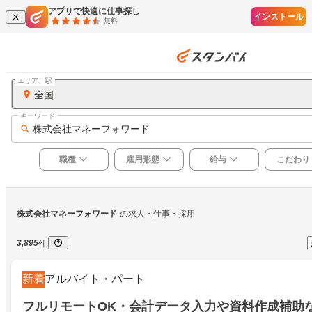
アプリで快適に仕事探し
インストール
無料
エリア、駅
全国
キーワード
株式会社マネーフォワード
職種
雇用形態
給与
こだわり
株式会社マネーフォワード
の求人・仕事・採用
3,895
件
新着
アルバイト・パート
フルリモートOK・会計データ入力や資料作成補助