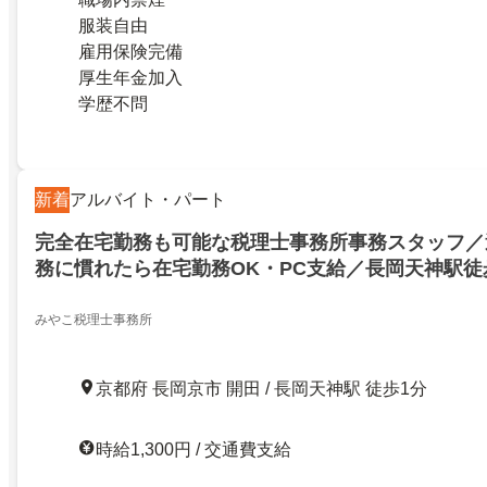
服装自由
雇用保険完備
厚生年金加入
学歴不問
新着
アルバイト・パート
完全在宅勤務も可能な税理士事務所事務スタッフ／
務に慣れたら在宅勤務OK・PC支給／長岡天神駅徒
事務所サポート業務のお仕事！／経験者・簿記3級
／家庭と両立しやすい職場です
みやこ税理士事務所
京都府 長岡京市 開田 / 長岡天神駅 徒歩1分
時給1,300円 / 交通費支給