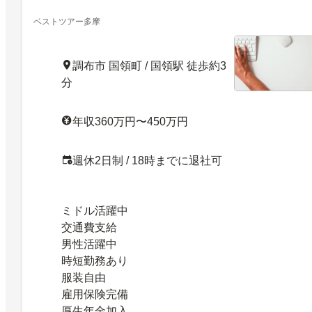
ベストツアー多摩
調布市 国領町 / 国領駅 徒歩約3
分
年収360万円〜450万円
週休2日制 / 18時までに退社可
ミドル活躍中
交通費支給
男性活躍中
時短勤務あり
服装自由
雇用保険完備
厚生年金加入