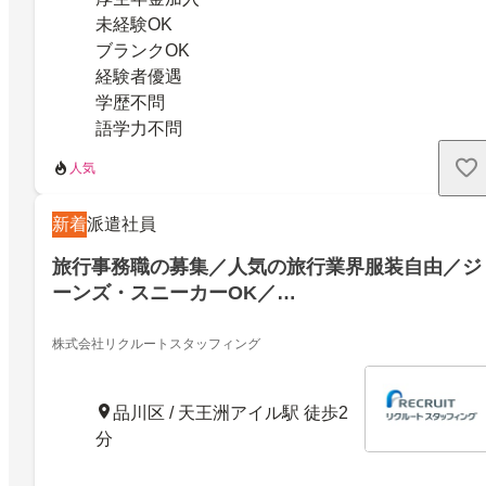
未経験OK
ブランクOK
経験者優遇
学歴不問
語学力不問
人気
新着
派遣社員
旅行事務職の募集／人気の旅行業界服装自由／ジ
ーンズ・スニーカーOK／…
株式会社リクルートスタッフィング
品川区 / 天王洲アイル駅 徒歩2
分