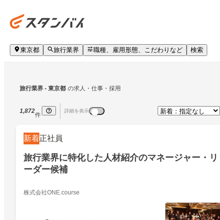
東京都
旅行業界
職種、雇用形態、こだわりなど
検索
旅行業界
 - 東京都
の求人・仕事・採用
1,872
詳細を表示
件
新着
正社員
旅行業界に特化した人材紹介のマネージャー・リ
ーダー候補
株式会社ONE.course