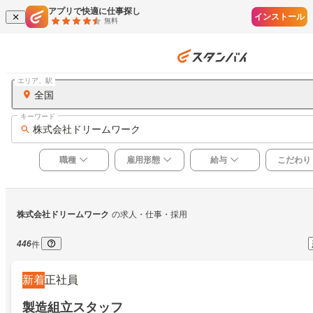
アプリで快適に仕事探し
インストール
無料
エリア、駅
全国
キーワード
株式会社ドリームワーク
職種
雇用形態
給与
こだわり
株式会社ドリームワーク
の求人・仕事・採用
446
件
新着
正社員
製造組立スタッフ