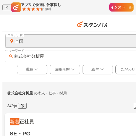
アプリで快適に仕事探し
インストール
無料
エリア、駅
全国
キーワード
株式会社分析屋
職種
雇用形態
給与
こだわり
株式会社分析屋
の求人・仕事・採用
249
件
新着
正社員
SE・PG