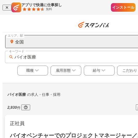
アプリで快適に仕事探し
インストール
無料
エリア、駅
全国
キーワード
バイオ医療
職種
雇用形態
給与
こだわり
バイオ医療
の求人・仕事・採用
2,930
件
正社員
バイオベンチャーでのプロジェクトマネージャー／