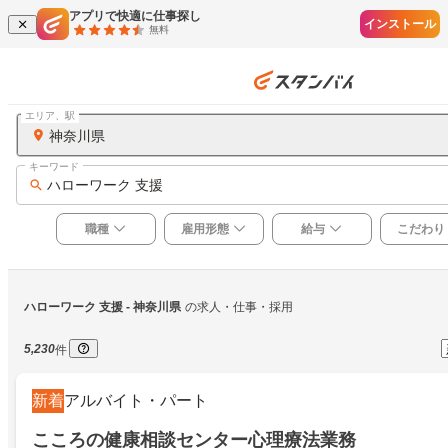
アプリで快適に仕事探し
インストール
無料
エリア、駅
神奈川県
キーワード
ハローワーク 支援
職種
雇用形態
給与
こだわり
ハローワーク 支援
 - 神奈川県
の求人・仕事・採用
5,230
件
新着
アルバイト・パート
こころの健康相談センター心理療法業務