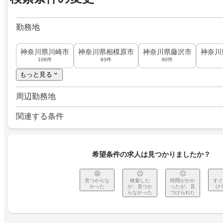
勤務地
神奈川県川崎市
神奈川県相模原市
神奈川県藤沢市
神奈川
106件
93件
60件
もっと見る
周辺勤務地
関連する条件
希望条件の求人は見つかりましたか？
見つからな
検索した
時間がかか
すぐ
かった
が、見つか
ったが、見
け
らなかった
つけられた