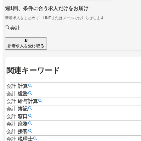
週1回、条件に合う求人だけをお届け
新着求人をまとめて、LINEまたはメールでお知らせします
会計
新着求人を受け取る
関連キーワード
会計
計算
会計
総務
会計
給与計算
会計
簿記
会計
窓口
会計
庶務
会計
接客
会計
税理士