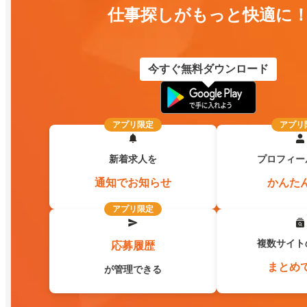
仕事探しがもっと快適に
今すぐ無料ダウンロード
アプリ限定
アプリ
新着求人を
プロフィー
通知でお知らせ
かんた
アプリ限定
複数サイト
応募履歴
まとめ
が管理できる