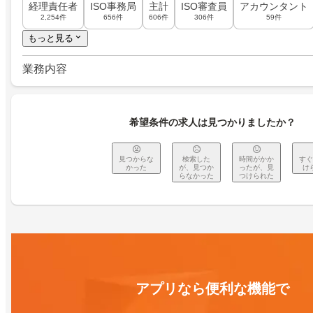
経理責任者
ISO事務局
主計
ISO審査員
アカウンタント
2,254件
656件
606件
306件
59件
もっと見る
業務内容
希望条件の求人は見つかりましたか？
見つからな
検索した
時間がかか
すぐ
かった
が、見つか
ったが、見
け
らなかった
つけられた
アプリなら便利な機能で