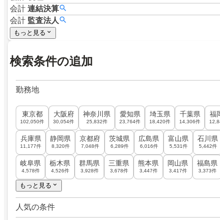
会計
連結決算
会計
監査法人
もっと見る
検索条件の追加
勤務地
東京都
大阪府
神奈川県
愛知県
埼玉県
千葉県
福
102,050件
30,054件
25,832件
23,764件
18,420件
14,306件
12,
兵庫県
静岡県
京都府
茨城県
広島県
富山県
石川県
11,177件
8,320件
7,048件
6,289件
6,016件
5,531件
5,442件
岐阜県
栃木県
群馬県
三重県
熊本県
岡山県
福島県
4,578件
4,526件
3,928件
3,678件
3,447件
3,417件
3,373件
もっと見る
人気の条件