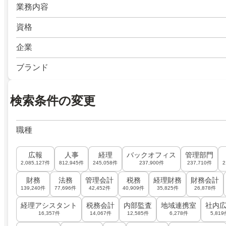
業務内容
資格
企業
ブランド
検索条件の変更
職種
広報
人事
経理
バックオフィス
管理部門
2,085,127件
812,945件
245,058件
237,900件
237,710件
2
財務
法務
管理会計
税務
経理財務
財務会計
139,240件
77,696件
42,452件
40,909件
35,825件
26,878件
経理アシスタント
税務会計
内部監査
地域連携室
社内
16,357件
14,067件
12,585件
6,278件
5,819