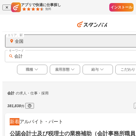
アプリで快適に仕事探し
インストール
無料
エリア、駅
全国
キーワード
会計
職種
雇用形態
給与
こだわり
会計
の求人・仕事・採用
381,838
件
新着
アルバイト・パート
公認会計士及び税理士の業務補助（会計事務所職員