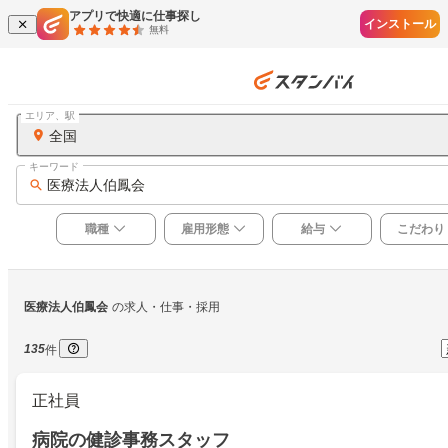
アプリで快適に仕事探し
インストール
無料
エリア、駅
全国
キーワード
医療法人伯鳳会
職種
雇用形態
給与
こだわり
医療法人伯鳳会
の求人・仕事・採用
135
件
正社員
病院の健診事務スタッフ