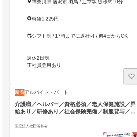
神奈川県 藤沢市 羽鳥 / 辻堂駅 徒歩約10分
時給1,225円
シフト制 / 17時までに退社可 / 週4日からOK
週休2日制
正社員登用あり
新着
アルバイト・パート
介護職／ヘルパー／資格必須／老人保健施設／昇
給あり／研修あり／社会保険完備／制服貸与／禁
煙・分煙／アルバイト・パート
医療法人社団若林会