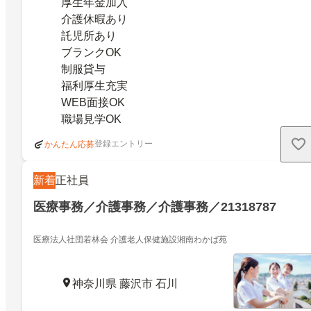
厚生年金加入
介護休暇あり
託児所あり
ブランクOK
制服貸与
福利厚生充実
WEB面接OK
職場見学OK
登録エントリー
かんたん応募
新着
正社員
医療事務／介護事務／介護事務／21318787
医療法人社団若林会 介護老人保健施設湘南わかば苑
神奈川県 藤沢市 石川