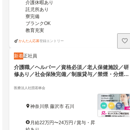
介護休暇あり
託児所あり
寮完備
ブランクOK
教育充実
登録エントリー
かんたん応募
新着
正社員
介護職／ヘルパー／資格必須／老人保健施設／研
修あり／社会保険完備／制服貸与／禁煙・分煙／
食事補助あり／正社員
医療法人社団若林会
神奈川県 藤沢市 石川
月給22万円〜24万円 / 賞与・昇
給あり