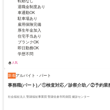
転勤なし
退職金制度あり
車通勤OK
駐車場あり
雇用保険完備
厚生年金加入
住宅手当あり
ブランクOK
即日勤務OK
学歴不問
人気
新着
アルバイト・パート
事務職(パート)／①検査対応／診察介助／②予約業
社会福祉法人 聖隷福祉事業団 聖隷佐倉市民病院 健診センター