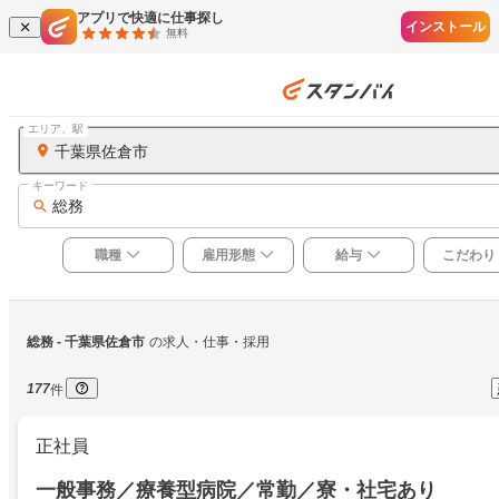
アプリで快適に仕事探し
インストール
無料
エリア、駅
千葉県佐倉市
キーワード
総務
職種
雇用形態
給与
こだわり
総務
 - 千葉県佐倉市
の求人・仕事・採用
177
件
正社員
一般事務／療養型病院／常勤／寮・社宅あり