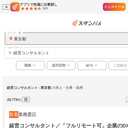
アプリで快適に仕事探し
インストール
無料
エリア、駅
東京都
キーワード
経営コンサルタント
職種
雇用形態
給与
こだわり
経営コンサルタント
 - 東京都
の求人・仕事・採用
38,778
件
新着
業務委託
経営コンサルタント／「フルリモート可」企業のDX