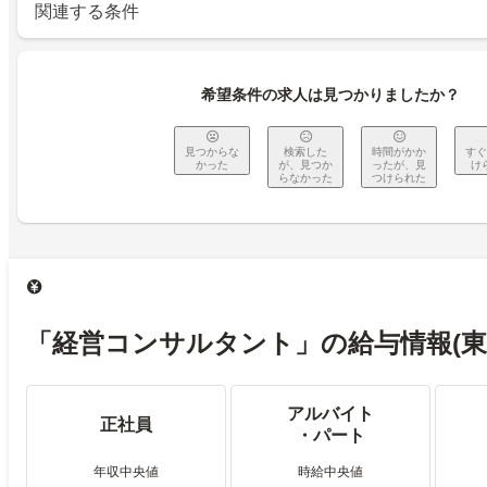
関連する条件
希望条件の求人は見つかりましたか？
見つからな
検索した
時間がかか
すぐ
かった
が、見つか
ったが、見
け
らなかった
つけられた
「経営コンサルタント」の給与情報
(
アルバイト
正社員
・パート
年収中央値
時給中央値