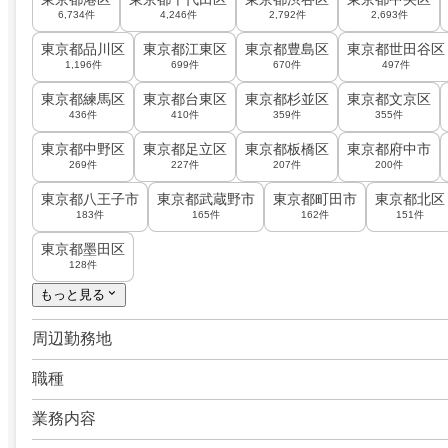
6,734件
4,246件
2,792件
2,693件
東京都品川区
東京都江東区
東京都豊島区
東京都世田谷区
1,196件
699件
670件
497件
東京都練馬区
東京都台東区
東京都杉並区
東京都文京区
436件
410件
359件
355件
東京都中野区
東京都足立区
東京都板橋区
東京都府中市
269件
227件
207件
200件
東京都八王子市
東京都武蔵野市
東京都町田市
東京都北区
183件
165件
162件
151件
東京都墨田区
128件
もっと見る
周辺勤務地
職種
業務内容