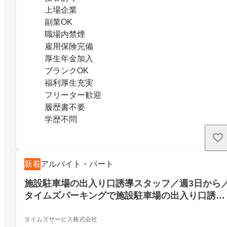
上場企業
副業OK
職場内禁煙
雇用保険完備
厚生年金加入
ブランクOK
福利厚生充実
フリーター歓迎
履歴書不要
学歴不問
新着
アルバイト・パート
施設駐車場の出入り口誘導スタッフ／週3日から
タイムズパーキングで施設駐車場の出入り口誘導
スタッフ／週3～／未経験OK・福利厚生充実・免
許不要
タイムズサービス株式会社