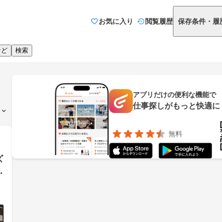
お気に入り
閲覧履歴
保存条件・履
など
検索
アプリだけの便利な機能で
仕事探しがもっと快適に
無料
ズ
／