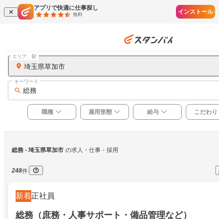
アプリで快適に仕事探し
インストール
無料
エリア、駅
埼玉県草加市
キーワード
総務
職種
雇用形態
給与
こだわり
総務
 - 埼玉県草加市
の求人・仕事・採用
248
件
新着
正社員
総務（庶務・人事サポート・備品管理など）