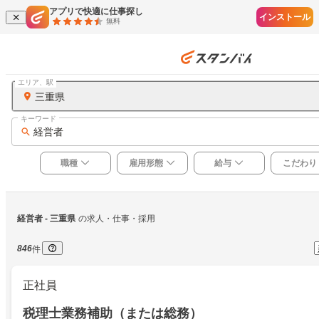
アプリで快適に仕事探し
インストール
無料
エリア、駅
三重県
キーワード
経営者
職種
雇用形態
給与
こだわり
経営者
 - 三重県
の求人・仕事・採用
846
件
正社員
税理士業務補助（または総務）